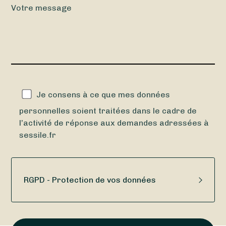
Votre message
Veuillez
laisser
Je consens à ce que mes données
ce
personnelles soient traitées dans le cadre de
champ
l’activité de réponse aux demandes adressées à
vide.
sessile.fr
RGPD - Protection de vos données