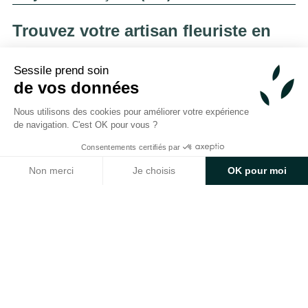
Trouvez votre artisan fleuriste en
Nouvelle-Calédonie
Sessile prend soin
de vos données
Nouvelle-Calédonie (988)
Nous utilisons des cookies pour améliorer votre expérience
Trouvez votre artisan fleuriste en
de navigation. C'est OK pour vous ?
Belgique
Consentements certifiés par
Non merci
Je choisis
OK pour moi
Région de Bruxelles-Capitale
Axeptio consent
Plateforme de Gestion du Consentement : Personnalisez v
Province du Brabant wallon
Notre plateforme vous permet d'adapter et de gérer vos p
Province du Brabant flamand (1)
Province d'Anvers